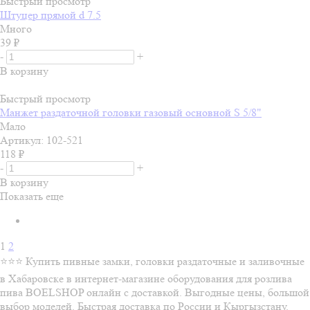
Быстрый просмотр
Штуцер прямой d 7.5
Много
39
₽
-
+
В корзину
Быстрый просмотр
Манжет раздаточной головки газовый основной S 5/8"
Мало
Артикул: 102-521
118
₽
-
+
В корзину
Показать еще
1
2
⭐⭐⭐ Купить пивные замки, головки раздаточные и заливочные
в Хабаровске в интернет-магазине оборудования для розлива
пива BOELSHOP онлайн с доставкой. Выгодные цены, большой
выбор моделей. Быстрая доставка по России и Кыргызстану.