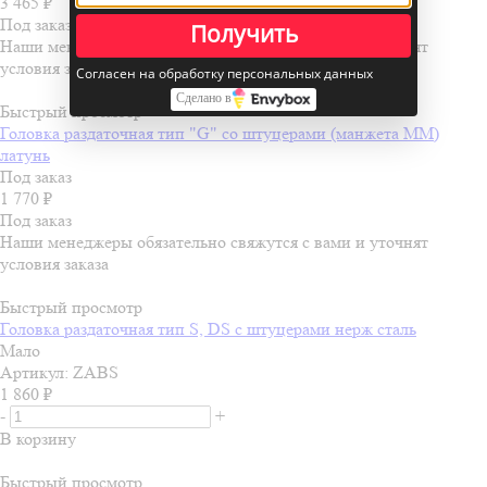
3 465
₽
Под заказ
Получить
Наши менеджеры обязательно свяжутся с вами и уточнят
условия заказа
Согласен на обработку персональных данных
Сделано в
Быстрый просмотр
Головка раздаточная тип "G" со штуцерами (манжета ММ)
латунь
Под заказ
1 770
₽
Под заказ
Наши менеджеры обязательно свяжутся с вами и уточнят
условия заказа
Быстрый просмотр
Головка раздаточная тип S, DS с штуцерами нерж сталь
Мало
Артикул: ZABS
1 860
₽
-
+
В корзину
Быстрый просмотр