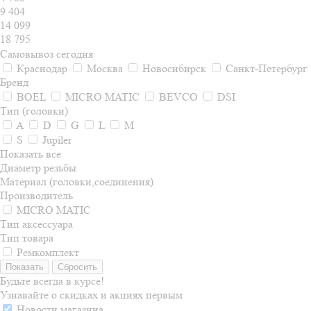
9 404
14 099
18 795
Самовывоз сегодня
Краснодар
Москва
Новосибирск
Санкт-Петербург
Бренд
BOEL
MICRO MATIC
BEVCO
DSI
Тип (головки)
A
D
G
L
M
S
Jupiler
Показать все
Диаметр резьбы
Материал (головки,соединения)
Производитель
MICRO MATIC
Тип аксессуара
Тип товара
Ремкомплект
Сбросить
Будьте всегда в курсе!
Узнавайте о скидках и акциях первым
Новости магазина