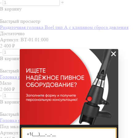
-
+
В корзину
Быстрый просмотр
Раздаточная головка Boel тип А с клапаном сброса давления
Достаточно
Артикул: ВТ-01.01.000
2 400
₽
×
-
+
В корзину
Быстрый просмотр
Головка раздаточная тип "A" DS с штуцерами, латунь
Мало
2 060
₽
-
+
В корзину
Быстрый просмотр
Головка раздаточная Micro Matic, тип A
Под заказ
Артикул: р2