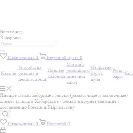
Ваш город
Хабаровск
Отложенные
0
Корзина
0
пуста
0
Магазин
Устройства
Открытие
Пивные
разливного
Ролл-
Каталог
розлива и
бара с
Кон
колонны
пива под
бары
пеногасители
нуля
ключ
Пивные замки, заборные головки (раздаточные и заливочные)
для кег купить в Хабаровске - цены в интернет-магазине с
доставкой по России и Кыргызстану
Отложенные
0
Корзина
0
0