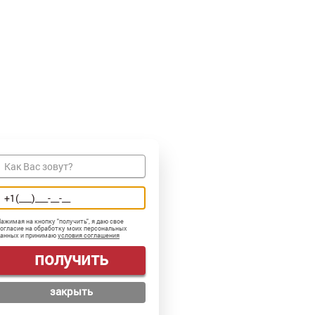
ажимая на кнопку "
получить
", я даю свое
огласие на обработку моих персональных
данных и принимаю
условия соглашения
получить
закрыть