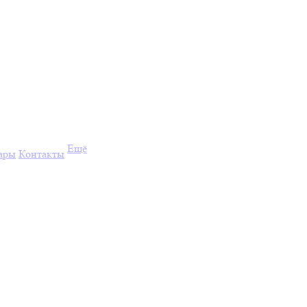
Ещё
ары
Контакты