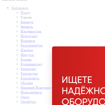
Хабаровск
Назад
Города
Барнаул
Бишкек
Владивосток
Волгоград
Воронеж
Екатеринбург
Ижевск
Иркутск
Казань
Калининград
Кемерово
Краснодар
Красноярск
Москва
Нижний Новгород
Новосибирск
Омск
Оренбург