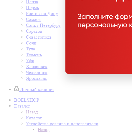
Пенза
Пермь
Ростов-на-Дону
Самара
Санкт-Петербург
Саратов
Севастополь
Сочи
Тула
Тюмень
Уфа
Хабаровск
Челябинск
Ярославль
Личный кабинет
BOELSHOP
Каталог
Назад
Каталог
Устройства розлива и пеногасители
Назад