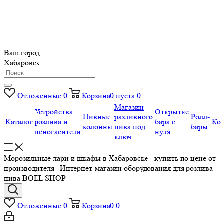
Ваш город
Хабаровск
Отложенные
0
Корзина
0
пуста
0
Магазин
Устройства
Открытие
Пивные
разливного
Ролл-
Каталог
розлива и
бара с
Ко
колонны
пива под
бары
пеногасители
нуля
ключ
Морозильные лари и шкафы в Хабаровске - купить по цене от
производителя | Интернет-магазин оборудования для розлива
пива BOEL SHOP
Отложенные
0
Корзина
0
0