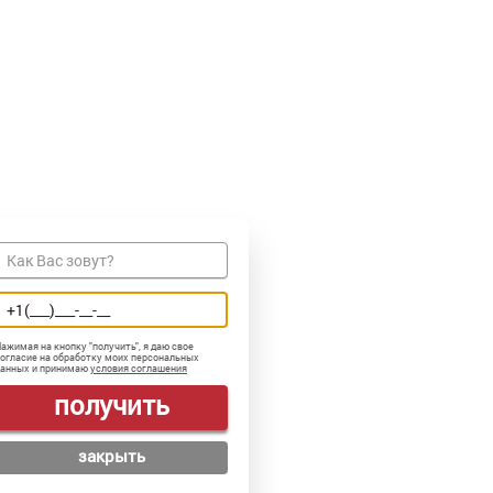
ажимая на кнопку "
получить
", я даю свое
огласие на обработку моих персональных
данных и принимаю
условия соглашения
получить
закрыть