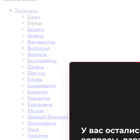
Хабаровск
Назад
Города
Барнаул
Бишкек
Владивосток
Волгоград
Воронеж
Екатеринбург
Ижевск
Иркутск
Казань
Калининград
Кемерово
Краснодар
Красноярск
Москва
Нижний Новгород
Новосибирск
Омск
Оренбург