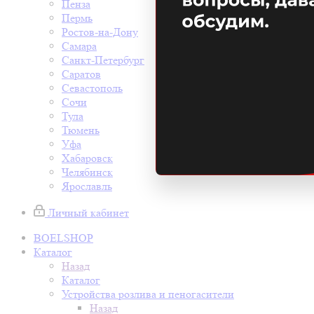
Пенза
Пермь
Ростов-на-Дону
Самара
Санкт-Петербург
Саратов
Севастополь
Сочи
Тула
Тюмень
Уфа
Хабаровск
Челябинск
Ярославль
Личный кабинет
BOELSHOP
Каталог
Назад
Каталог
Устройства розлива и пеногасители
Назад