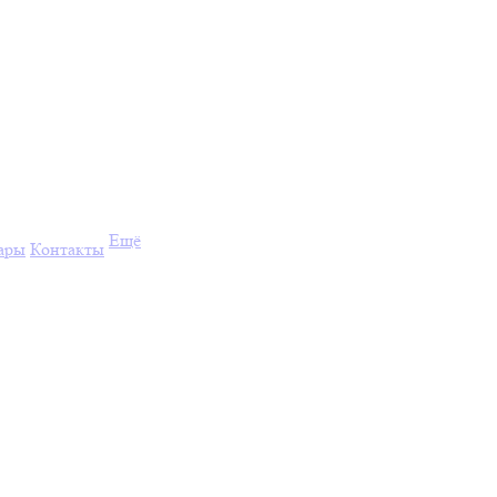
Ещё
ары
Контакты